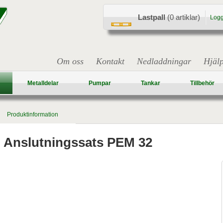
Lastpall
(0 artiklar)
Logg
Om oss
Kontakt
Nedladdningar
Hjäl
Metalldelar
Pumpar
Tankar
Tillbehör
Produktinformation
Anslutningssats PEM 32