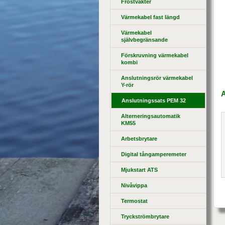
Frostvakter
Värmekabel fast längd
Värmekabel
självbegränsande
Förskruvning värmekabel
kombi
Anslutningsrör värmekabel
Y-rör
A
Anslutningssats PEM 32
Alterneringsautomatik
KM55
Arbetsbrytare
Digital tångamperemeter
Mjukstart ATS
Nivåvippa
Termostat
Tryckströmbrytare