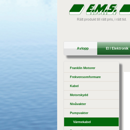
Rätt produkt till rätt pris, i rätt tid.
Avlopp
El / Elektronik
Franklin Motorer
Frekvensomformare
Kabel
Motorskydd
Nivåvakter
Pumpvakter
Värmekabel