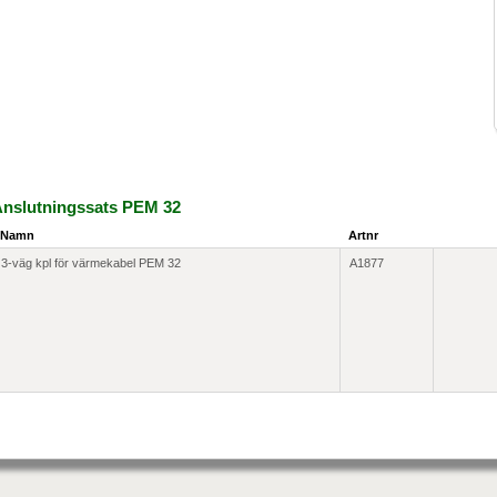
nslutningssats PEM 32
Namn
Artnr
3-väg kpl för värmekabel PEM 32
A1877