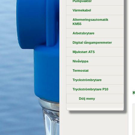
Pumpvakter
Värmekabel
Alterneringsautomatik
KM55
Arbetsbrytare
Digital tångamperemeter
Mjukstart ATS
Nivåvippa
Termostat
Tryckströmbrytare
Tryckströmbrytare P10
Dölj meny