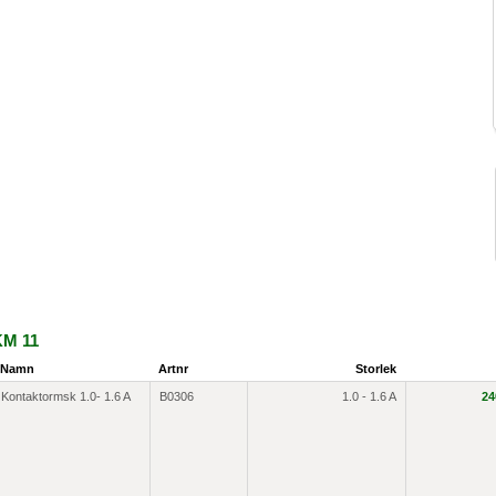
KM 11
Namn
Artnr
Storlek
Kontaktormsk 1.0- 1.6 A
B0306
1.0 - 1.6 A
24