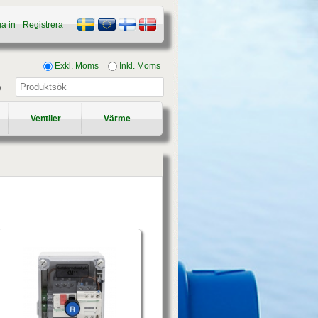
a in
Registrera
Exkl. Moms
Inkl. Moms
p
Ventiler
Värme