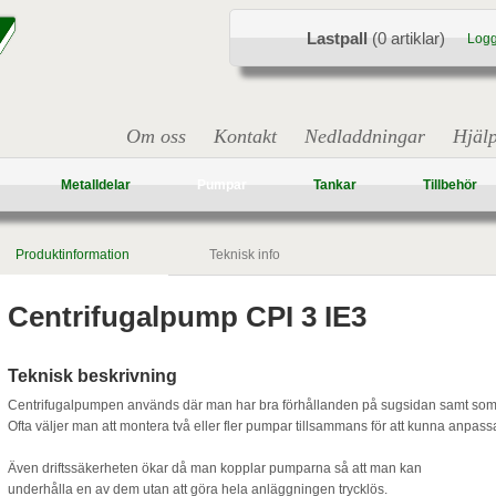
Lastpall
(0 artiklar)
Logg
Om oss
Kontakt
Nedladdningar
Hjäl
Metalldelar
Pumpar
Tankar
Tillbehör
Produktinformation
Teknisk info
Centrifugalpump CPI 3 IE3
Teknisk beskrivning
Centrifugalpumpen används där man har bra förhållanden på sugsidan samt som 
Ofta väljer man att montera två eller fler pumpar tillsammans för att kunna anpass
Även driftssäkerheten ökar då man kopplar pumparna så att man kan
underhålla en av dem utan att göra hela anläggningen trycklös.