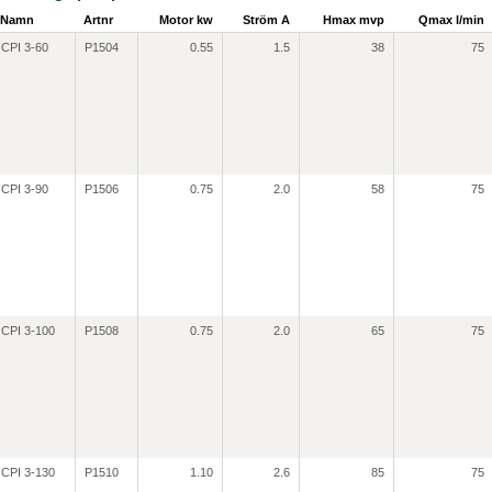
Namn
Artnr
Motor kw
Ström A
Hmax mvp
Qmax l/min
CPI 3-60
P1504
0.55
1.5
38
75
CPI 3-90
P1506
0.75
2.0
58
75
CPI 3-100
P1508
0.75
2.0
65
75
CPI 3-130
P1510
1.10
2.6
85
75