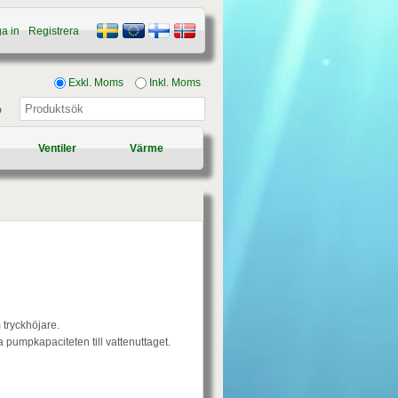
a in
Registrera
Exkl. Moms
Inkl. Moms
p
Ventiler
Värme
tryckhöjare.
a pumpkapaciteten till vattenuttaget.